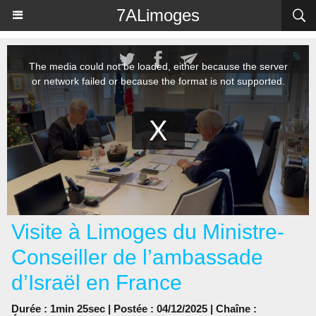
Panneau de gestion des cookies
7ALimoges
Visite à Limoges du Ministre-
Conseiller de l’ambassade
d’Israël en France
Durée : 1min 25sec | Postée : 04/12/2025 | Chaîne :