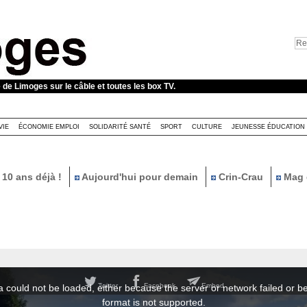
e de Limoges sur le câble et toutes les box TV.
VIE
ÉCONOMIE EMPLOI
SOLIDARITÉ SANTÉ
SPORT
CULTURE
JEUNESSE ÉDUCATION
10 ans déjà !
Aujourd'hui pour demain
Crin-Crau
Mag 