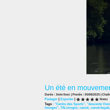
Un été en mouvement
Durée : 3min 0sec | Postée : 05/08/2025 | Chaî
Partager
|
Exporter
|
Notez
Tags
:
"Centre des Sports"
,
"descente Vien
limoges"
,
7ALimoges
,
canoë
,
canoë-kayak