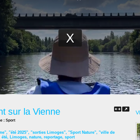
 sur la Vienne
V
ne :
Sport
ne"
,
"été 2025"
,
"sorties Limoges"
,
"Sport Nature"
,
"ville de
,
été
,
Limoges
,
nature
,
reportage
,
sport