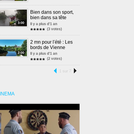
Bien dans son sport,
bien dans sa tête
3:00
Il y a plus d'1 an
(3 votes)
2 mn pour l'été : Les
bords de Vienne
2:00
Il y a plus d'1 an
(2 votes)
1 sur 7
INEMA