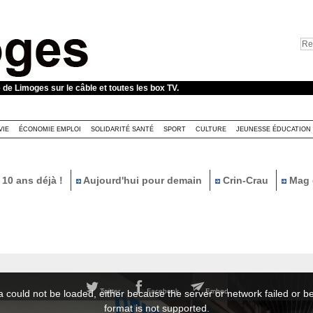
e de Limoges sur le câble et toutes les box TV.
VIE
ÉCONOMIE EMPLOI
SOLIDARITÉ SANTÉ
SPORT
CULTURE
JEUNESSE ÉDUCATION
10 ans déjà !
Aujourd'hui pour demain
Crin-Crau
Mag 