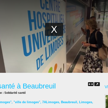
santé à Beaubreuil
V
ne :
Solidarité santé
imoges"
,
"ville de limoges"
,
7ALimoges
,
Beaubreuil
,
Limoges
,