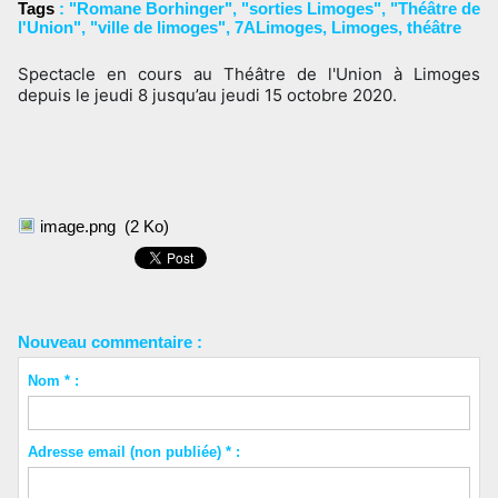
Tags
:
"Romane Borhinger"
,
"sorties Limoges"
,
"Théâtre de
l'Union"
,
"ville de limoges"
,
7ALimoges
,
Limoges
,
théâtre
Spectacle en cours au Théâtre de l'Union à Limoges 
depuis le jeudi 8 jusqu’au jeudi 15 octobre 2020.
image.png
(2 Ko)
Nouveau commentaire :
Nom * :
Adresse email (non publiée) * :