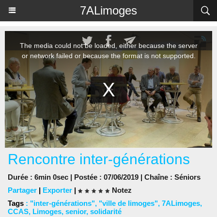
Panneau de gestion des cookies
7ALimoges
Rencontre inter-générations
Durée : 6min 0sec | Postée : 07/06/2019 | Chaîne :
Séniors
Partager
|
Exporter
|
Notez
Tags
:
"inter-générations"
,
"ville de limoges"
,
7ALimoges
,
CCAS
,
Limoges
,
senior
,
solidarité