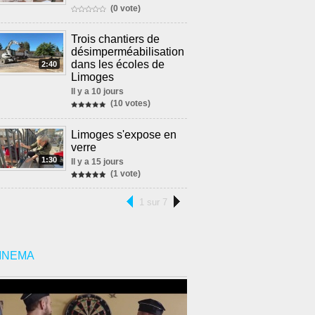
(0 vote)
Trois chantiers de
désimperméabilisation
dans les écoles de
2:40
Limoges
Il y a 10 jours
(10 votes)
Limoges s'expose en
verre
1:30
Il y a 15 jours
(1 vote)
1 sur 7
INEMA