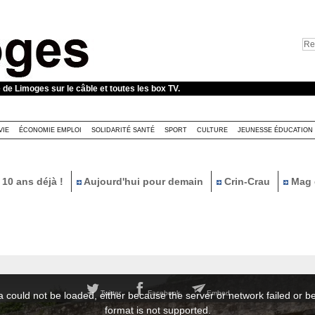
e de Limoges sur le câble et toutes les box TV.
VIE
ÉCONOMIE EMPLOI
SOLIDARITÉ SANTÉ
SPORT
CULTURE
JEUNESSE ÉDUCATION
10 ans déjà !
Aujourd'hui pour demain
Crin-Crau
Mag 