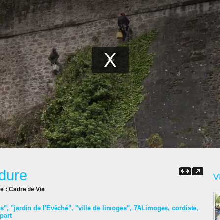
 dure
V
ne :
Cadre de Vie
es"
,
"jardin de l'Evêché"
,
"ville de limoges"
,
7ALimoges
,
cordiste
,
part