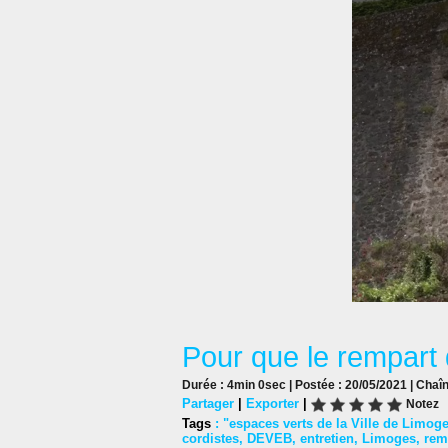
Pour que le rempart
Durée : 4min 0sec | Postée : 20/05/2021 | Chaî
Partager
|
Exporter
|
Notez
Tags
:
"espaces verts de la Ville de Limog
cordistes
,
DEVEB
,
entretien
,
Limoges
,
rem