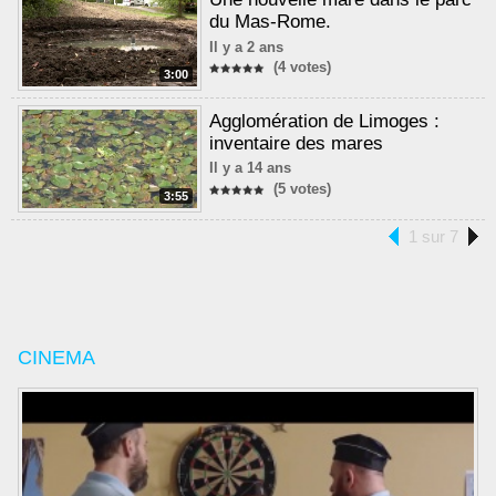
du Mas-Rome.
Il y a 2 ans
(4 votes)
3:00
Agglomération de Limoges :
inventaire des mares
Il y a 14 ans
(5 votes)
3:55
1 sur 7
CINEMA