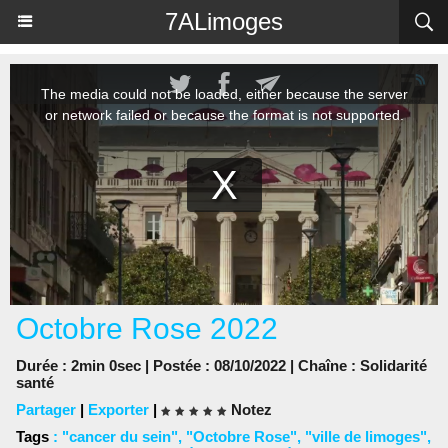
Panneau de gestion des cookies
7ALimoges
Octobre Rose 2022
Durée : 2min 0sec | Postée : 08/10/2022 | Chaîne :
Solidarité
santé
Partager
|
Exporter
|
Notez
Tags
:
"cancer du sein"
,
"Octobre Rose"
,
"ville de limoges"
,