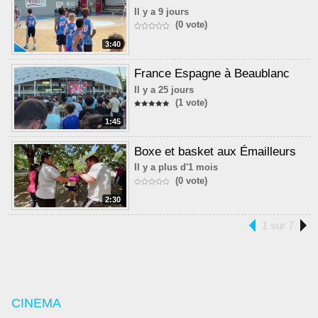
Il y a 9 jours
(0 vote)
3:40
France Espagne à Beaublanc
Il y a 25 jours
(1 vote)
1:45
Boxe et basket aux Émailleurs
Il y a plus d'1 mois
(0 vote)
2:30
1 sur 7
CINEMA