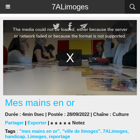
Panneau de gestion des cookies
7ALimoges
Mes mains en or
Durée : 4min 0sec | Postée : 28/09/2022 | Chaîne :
Culture
Partager
|
Exporter
|
Notez
Tags
:
"mes mains en or"
,
"ville de limoges"
,
7ALimoges
,
handicap
,
Limoges
,
reportage