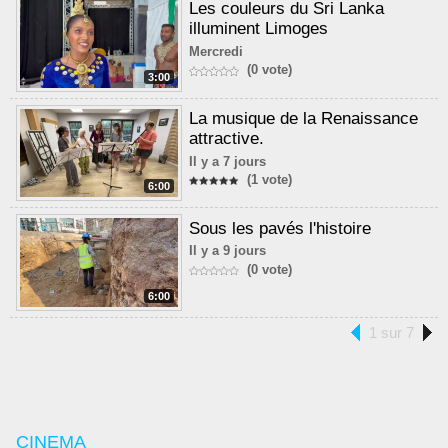
Les couleurs du Sri Lanka
illuminent Limoges
Mercredi
(0 vote)
3:00
La musique de la Renaissance
attractive.
Il y a 7 jours
(1 vote)
6:00
Sous les pavés l'histoire
Il y a 9 jours
(0 vote)
6:00
1 sur 7
CINEMA