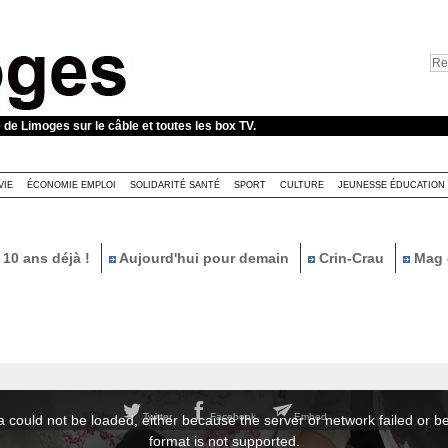
e de Limoges sur le câble et toutes les box TV.
VIE
ÉCONOMIE EMPLOI
SOLIDARITÉ SANTÉ
SPORT
CULTURE
JEUNESSE ÉDUCATION
10 ans déjà !
Aujourd'hui pour demain
Crin-Crau
Mag 