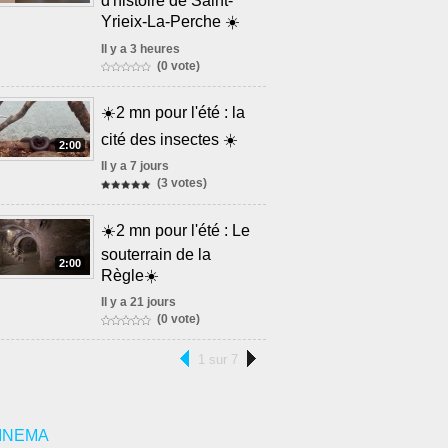
d'histoire de Saint-
Yrieix-La-Perche ☀️
Il y a 3 heures
(0 vote)
☀️2 mn pour l'été : la
cité des insectes ☀️
2:00
Il y a 7 jours
(3 votes)
☀️2 mn pour l'été : Le
souterrain de la
2:00
Règle☀️
Il y a 21 jours
(0 vote)
1 sur 7
INEMA