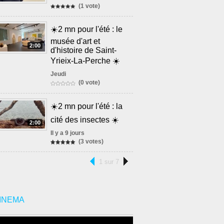
(1 vote)
☀️2 mn pour l'été : le
musée d'art et
2:00
d'histoire de Saint-
Yrieix-La-Perche ☀️
Jeudi
(0 vote)
☀️2 mn pour l'été : la
cité des insectes ☀️
2:00
Il y a 9 jours
(3 votes)
1 sur 7
INEMA