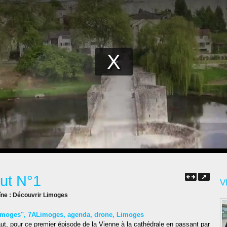
ut N°1
V
îne :
Découvrir Limoges
limoges"
,
7ALimoges
,
agenda
,
drone
,
Limoges
aut, pour ce premier épisode de la Vienne à la cathédrale en passant par