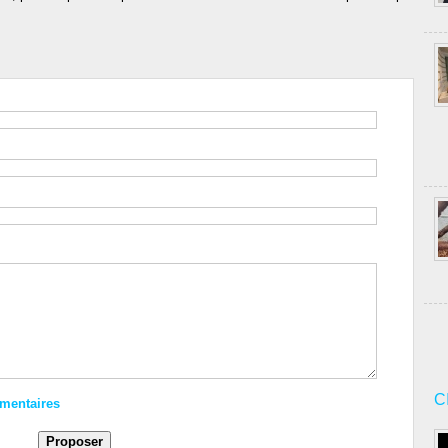
C
mmentaires