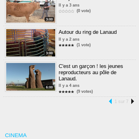
Il y a 3 ans
(0 vote)
3:00
Autour du ring de Lanaud
Il y a 2 ans
(1 vote)
3:00
C'est un garçon ! les jeunes
reproducteurs au pôle de
Lanaud.
Il y a 4 ans
6:00
(9 votes)
1 sur 7
CINEMA