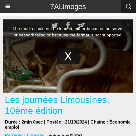
Panneau de gestion des cookies
7ALimoges
Les journées Limousines,
10ème édition
Durée : 2min 0sec | Postée : 21/10/2024 | Chaîne :
Économie
emploi
Partager
|
Exporter
|
Notez