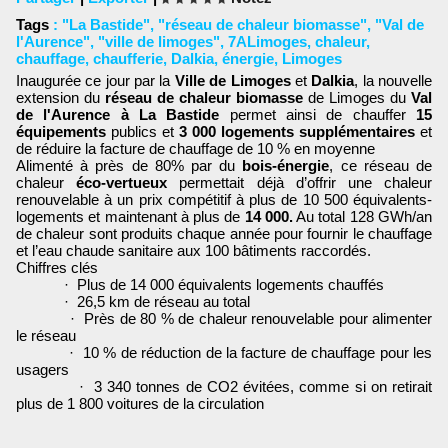
Tags
:
"La Bastide"
,
"réseau de chaleur biomasse"
,
"Val de
l'Aurence"
,
"ville de limoges"
,
7ALimoges
,
chaleur
,
chauffage
,
chaufferie
,
Dalkia
,
énergie
,
Limoges
Inaugurée ce jour par la
Ville de Limoges
et
Dalkia
, la nouvelle
extension du
réseau de chaleur biomasse
de Limoges du
Val
de l'Aurence à La Bastide
permet ainsi de chauffer
15
équipements
publics et
3 000 logements supplémentaires
et
de réduire la facture de chauffage de 10 % en moyenne
Alimenté à près de 80% par du
bois-énergie
, ce réseau de
chaleur
éco-vertueux
permettait déjà d’offrir une chaleur
renouvelable à un prix compétitif à plus de 10 500 équivalents-
logements et maintenant à plus de
14 000.
Au total 128 GWh/an
de chaleur sont produits chaque année pour fournir le chauffage
et l’eau chaude sanitaire aux 100 bâtiments raccordés.
Chiffres clés
· Plus de 14 000 équivalents logements chauffés
· 26,5 km de réseau au total
· Près de 80 % de chaleur renouvelable pour alimenter
le réseau
· 10 % de réduction de la facture de chauffage pour les
usagers
· 3 340 tonnes de CO2 évitées, comme si on retirait
plus de 1 800 voitures de la circulation