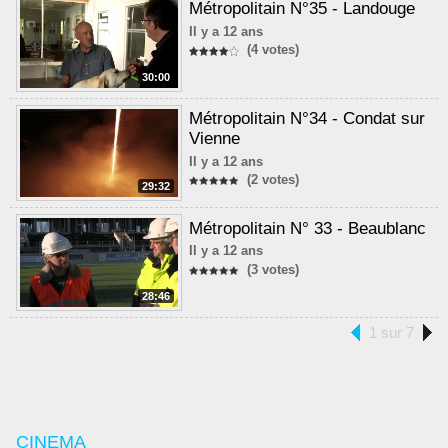
Métropolitain N°35 - Landouge
Il y a 12 ans
(4 votes)
30:00
Métropolitain N°34 - Condat sur
Vienne
Il y a 12 ans
(2 votes)
29:32
Métropolitain N° 33 - Beaublanc
Il y a 12 ans
(3 votes)
28:46
1 sur 7
CINEMA