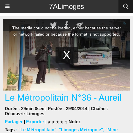
Panneau de gestion des cookies
7ALimoges
Le Métropolitain N°36 - Aureil
Durée : 29min 0sec | Postée : 29/04/2014 | Chaîne :
Découvrir Limoges
Partager
|
Exporter
|
Notez
Tags
:
"Le Métropolitain"
,
"Limoges Métropole"
,
"Mine