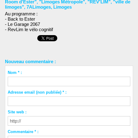
Room d'Ester"
,
"Limoges Métropole"
,
"REV'LIM"
,
"ville de
limoges"
,
7ALimoges
,
Limoges
Au programme :
- Back to Ester
- Le Garage 2067
- RevLim le vélo cognitif
Nouveau commentaire :
Nom * :
Adresse email (non publiée) * :
Site web :
Commentaire * :