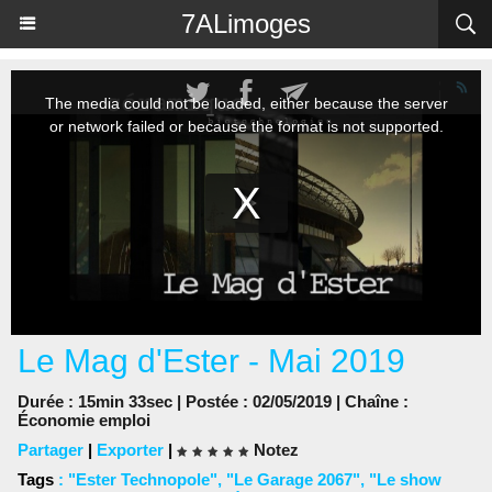
Panneau de gestion des cookies
7ALimoges
Le Mag d'Ester - Mai 2019
Durée : 15min 33sec | Postée : 02/05/2019 | Chaîne :
Économie emploi
Partager
|
Exporter
|
Notez
Tags
:
"Ester Technopole"
,
"Le Garage 2067"
,
"Le show