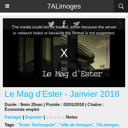
Panneau de gestion des cookies
7ALimoges
Le Mag d'Ester - Janvier 2018
Durée : 9min 25sec | Postée : 02/01/2018 | Chaîne :
Économie emploi
Partager
|
Exporter
|
Notez
Tags
:
"Ester Technopole"
,
"ville de limoges"
,
7ALimoges
,