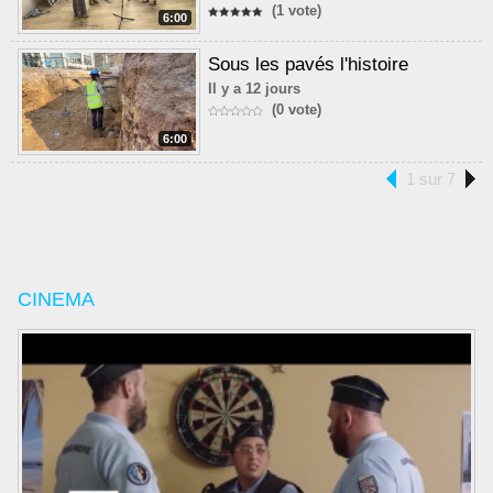
(1 vote)
6:00
Sous les pavés l'histoire
Il y a 12 jours
(0 vote)
6:00
1 sur 7
CINEMA