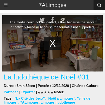
Panneau de gestion des cookies
7ALimoges
La ludothèque de Noël #01
Durée : 3min 32sec | Postée : 12/12/2020 | Chaîne :
Culture
Partager
|
Exporter
|
Notez
Tags
:
"La Cité des Jeux"
,
"Noël à Limoges"
,
"ville de
limoges"
,
7ALimoges
,
Limoges
,
ludothèque