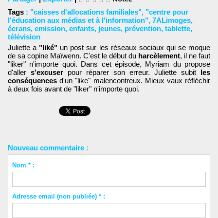
Tags
:
"caisses d'allocations familiales"
,
"centre pour
l'éducation aux médias et à l'information"
,
7ALimoges
,
écrans
,
emission
,
enfants
,
jeunes
,
prévention
,
tablette
,
télévision
Juliette a
"liké"
un post sur les réseaux sociaux qui se moque
de sa copine Maïwenn. C'est le début du
harcèlement
, il ne faut
"liker" n'importe quoi. Dans cet épisode, Myriam du propose
d'aller
s'excuser
pour réparer son erreur. Juliette subit
les
conséquences
d'un "like" malencontreux. Mieux vaux réfléchir
à deux fois avant de "liker" n'importe quoi.
Nouveau commentaire :
Nom * :
Adresse email (non publiée) * :