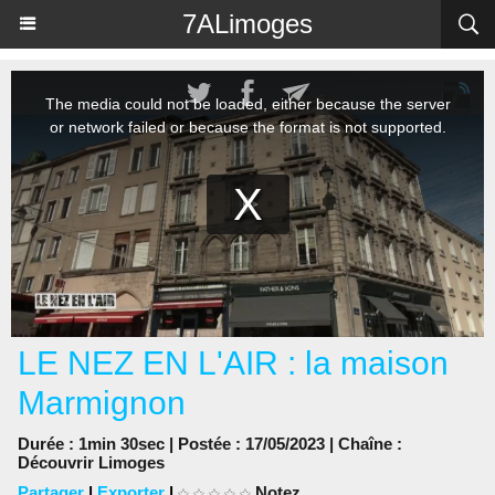
Panneau de gestion des cookies
7ALimoges
LE NEZ EN L'AIR : la maison
Marmignon
Durée : 1min 30sec | Postée : 17/05/2023 | Chaîne :
Découvrir Limoges
Partager
|
Exporter
|
Notez