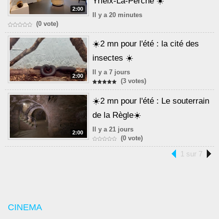
Yrieix-La-Perche ☀️
2:00
Il y a 20 minutes
(0 vote)
☀️2 mn pour l'été : la cité des
insectes ☀️
Il y a 7 jours
2:00
(3 votes)
☀️2 mn pour l'été : Le souterrain
de la Règle☀️
Il y a 21 jours
2:00
(0 vote)
1 sur 7
CINEMA