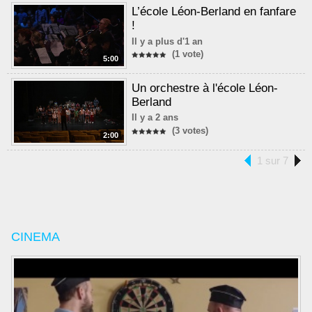
L’école Léon-Berland en fanfare
!
Il y a plus d'1 an
(1 vote)
5:00
Un orchestre à l'école Léon-
Berland
Il y a 2 ans
(3 votes)
2:00
1 sur 7
CINEMA