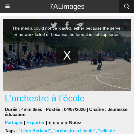
Panneau de gestion des cookies
7ALimoges
L’orchestre à l’école
Durée : 4min 0sec | Postée : 04/07/2026 | Chaîne :
Jeunesse
éducation
Partager
|
Exporter
|
Notez
Tags
:
"Léon Berland"
,
"orchestre à l'école"
,
"ville de