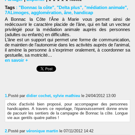
Tags
:
"Bonnac la côte"
,
"Delta plus"
,
"médiation animale"
,
7ALimoges
,
agglomération
,
âne
,
handicap
A Bonnac la Côte l'Âne à Marie vous permet ainsi de
redécouvrir le caractère placide de l’âne, qui en fait un vecteur
privilégié pour la médiation animale auprès des personnes
(adultes ou enfants) en difficultés.
L’âne est un support qui permet une forme de communication,
de maintien de l’autonomie dans les activités auprès de l’animal,
il amène la personne à s’exprimer oralement, à coordonner sa
gestuelle, sa motricité…
en savoir +
1.
Posté par
didier cochet, sylvie mathieu
le 24/04/2012 13:00
choix d'activité bien proposé, pour accompagner des personnes
handicapées. A travers ce reportage, l'épanouissement donne envie
de pacourir les sentiers de la campagne de Bonnac la côte. Longue
vie aux gentils quatre pattes !
2.
Posté par
véronique martin
le 07/11/2012 14:42