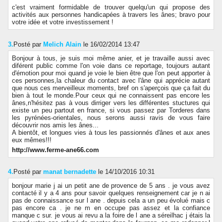
c'est vraiment formidable de trouver quelqu'un qui propose des
activités aux personnes handicapées à travers les ânes; bravo pour
votre idée et votre investissement !
3.
Posté par
Melich Alain
le 16/02/2014 13:47
Bonjour à tous, je suis moi même anier, et je travaille aussi avec
diférent public comme l'on voie dans ce reportage, toujours autant
d'émotion pour moi quand je voie le bien être que l'on peut apporter à
ces personnes,la chaleur du contact avec l'âne qui apprécie autant
que nous ces merveilleux moments, bref on s'aperçois que ça fait du
bien à tout le monde.Pour ceux qui ne connaissent pas encore les
ânes,n'hésitez pas à vous dirriger vers les différentes stuctures qui
existe un peu partout en france, si vous passez par Torderes dans
les pyrénées-orientales, nous serons aussi ravis de vous faire
découvrir nos amis les ânes...
A bientôt, et longues vies à tous les passionnés d'ânes et aux anes
eux mêmes!!!
http://www.ferme-ane66.com
4.
Posté par
manat bernadette
le 14/10/2016 10:31
bonjour marie j ai un petit ane de provence de 5 ans . je vous avez
contacté il y a 4 ans pour savoir quelques renseignement car je n ai
pas de connaissance sur l ane . depuis cela a un peu évolué mais c
pas encore ca . je ne m en occupe pas assez et la confiance
manque c sur. je vous ai revu a la foire de l ane a séreilhac j étais la