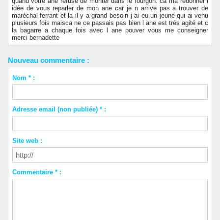
quand votre ane refusé de monter dans le fourgon. ca ma redonner l
idée de vous reparler de mon ane car je n arrive pas a trouver de
maréchal ferrant et la il y a grand besoin j ai eu un jeune qui ai venu
plusieurs fois maisca ne ce passais pas bien l ane est trés agité et c
la bagarre a chaque fois avec l ane pouver vous me conseigner
merci bernadette
Nouveau commentaire :
Nom * :
Adresse email (non publiée) * :
Site web :
Commentaire * :