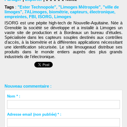
Tags
:
"Ester Technopole"
,
"Limoges Métropole"
,
"ville de
limoges"
,
7ALimoges
,
biométrie
,
capteurs
,
électronique
,
empreintes
,
FBI
,
ISORG
,
Limoges
ISORG est une pépite high-tech de Nouvelle-Aquitaine. Née à
Grenoble la société se développe et a installé à Limoges un
vaste site de production et à Bordeaux un bureau d'études.
Spécialisée dans les capteurs souples destinés aux contrôles
d'accès, à la biométrie et à différentes applications nécessitant
une identification sécurisée. Le site limougeaud distribue ses
produits dans le monde entiers auprès des plus grands
industriels de l'électronique.
Nouveau commentaire :
Nom * :
Adresse email (non publiée) * :