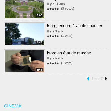
Il y a 11 ans
(3 votes)
5:00
Isorg, encore 1 an de chantier
Il y a 9 ans
(1 vote)
4:45
Isorg en état de marche
Il y a 6 ans
(1 vote)
5:45
1 sur 7
CINEMA