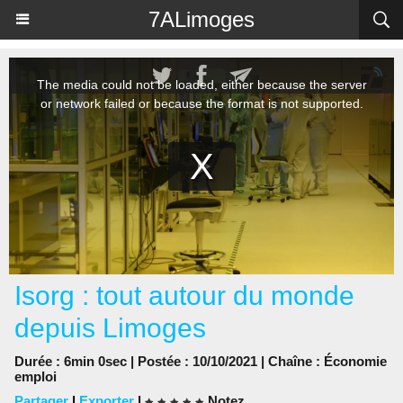
Panneau de gestion des cookies
7ALimoges
Isorg : tout autour du monde
depuis Limoges
Durée : 6min 0sec | Postée : 10/10/2021 | Chaîne :
Économie
emploi
Partager
|
Exporter
|
Notez