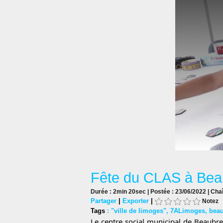
Fête du CLAS à Beau
Durée : 2min 20sec | Postée : 23/06/2022 | Cha
Partager
|
Exporter
|
Notez
Tags
:
"ville de limoges"
,
7ALimoges
,
beau
Le centre social municipal de Beaubre