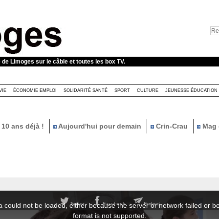
e de Limoges sur le câble et toutes les box TV.
VIE
ÉCONOMIE EMPLOI
SOLIDARITÉ SANTÉ
SPORT
CULTURE
JEUNESSE ÉDUCATION
10 ans déjà !
Aujourd'hui pour demain
Crin-Crau
Mag 