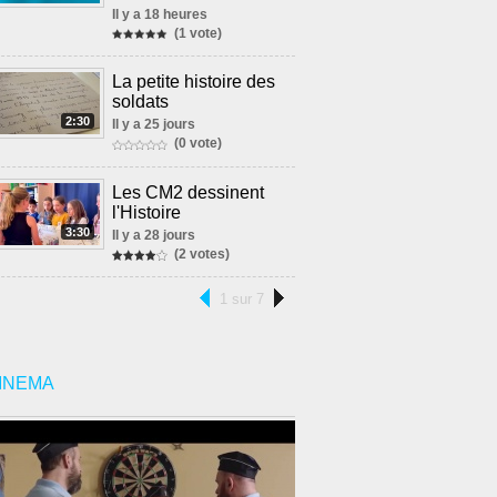
Il y a 18 heures
(1 vote)
La petite histoire des
soldats
2:30
Il y a 25 jours
(0 vote)
Les CM2 dessinent
l'Histoire
3:30
Il y a 28 jours
(2 votes)
1 sur 7
INEMA