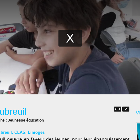
breuil
V
îne :
Jeunesse éducation
breuil
,
CLAS
,
Limoges
uil oeuvre en faveur des jeunes, pour leur épanouissement 