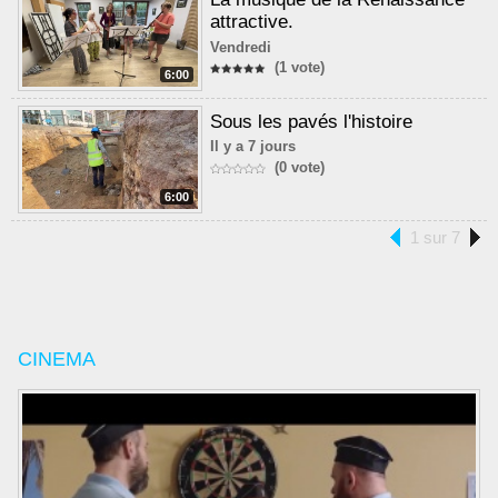
attractive.
Vendredi
(1 vote)
6:00
Sous les pavés l'histoire
Il y a 7 jours
(0 vote)
6:00
1 sur 7
CINEMA