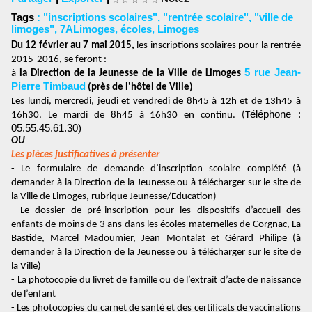
Tags
:
"inscriptions scolaires"
,
"rentrée scolaire"
,
"ville de
limoges"
,
7ALimoges
,
écoles
,
Limoges
Du 12 février au 7 mai 2015,
les inscriptions scolaires pour la rentrée
2015-2016, se feront :
5 rue Jean-
à
la Direction de la Jeunesse de la Ville de Limoges
Pierre Timbaud
(près de l'hôtel de Ville)
Les lundi, mercredi, jeudi et vendredi de 8h45 à 12h et de 13h45 à
éléphone :
16h30. Le mardi de 8h45 à 16h30 en continu. (T
05.55.45.61.30)
OU
Les pièces justificatives à présenter
- Le formulaire de demande d’inscription scolaire complété (à
demander à la Direction de la Jeunesse ou à télécharger sur le site de
la Ville de Limoges, rubrique Jeunesse/Education)
- Le dossier de pré-inscription pour les dispositifs d’accueil des
enfants de moins de 3 ans dans les écoles maternelles de Corgnac, La
Bastide, Marcel Madoumier, Jean Montalat et Gérard Philipe (à
demander à la Direction de la Jeunesse ou à télécharger sur le site de
la Ville)
- La photocopie du livret de famille ou de l’extrait d’acte de naissance
de l’enfant
- Les photocopies du carnet de santé et des certificats de vaccinations