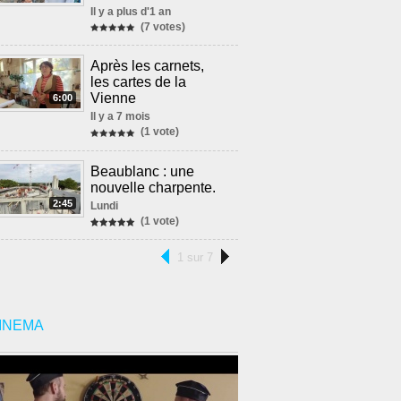
Il y a plus d'1 an
(7 votes)
Après les carnets,
les cartes de la
Vienne
6:00
Il y a 7 mois
(1 vote)
Beaublanc : une
nouvelle charpente.
2:45
Lundi
(1 vote)
1 sur 7
INEMA