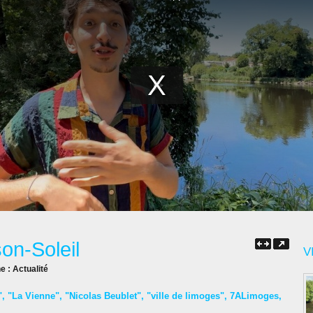
on-Soleil
V
ne :
Actualité
"
,
"La Vienne"
,
"Nicolas Beublet"
,
"ville de limoges"
,
7ALimoges
,