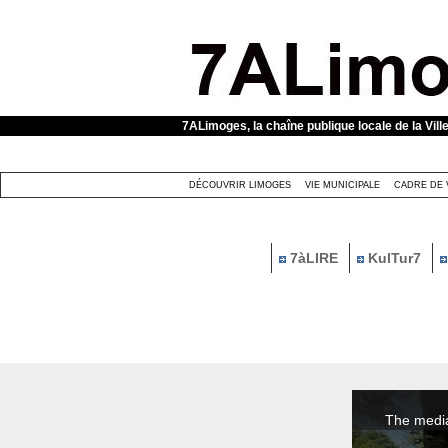
Panneau de gestion des cookies
7ALimoges, la chaîne publique locale de la Vill
DÉCOUVRIR LIMOGES
VIE MUNICIPALE
CADRE DE 
7àLIRE
KulTur7