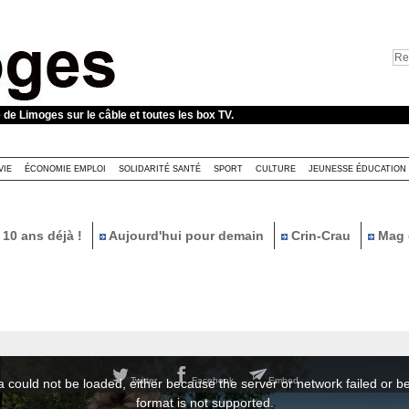
e de Limoges sur le câble et toutes les box TV.
VIE
ÉCONOMIE EMPLOI
SOLIDARITÉ SANTÉ
SPORT
CULTURE
JEUNESSE ÉDUCATION
10 ans déjà !
Aujourd'hui pour demain
Crin-Crau
Mag 