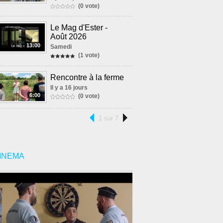
(0 vote)
Le Mag d'Ester -
Août 2026
13:00
Samedi
(1 vote)
Rencontre à la ferme
Il y a 16 jours
6:00
(0 vote)
1 sur 7
INEMA