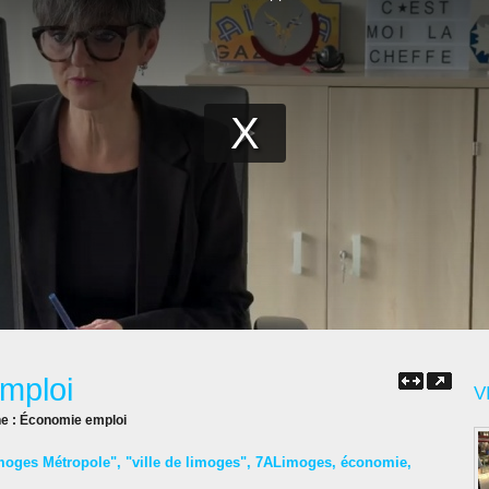
mploi
V
ne :
Économie emploi
moges Métropole"
,
"ville de limoges"
,
7ALimoges
,
économie
,