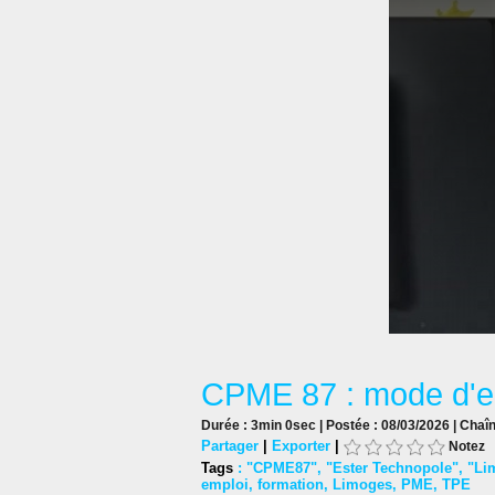
CPME 87 : mode d'e
Durée : 3min 0sec | Postée : 08/03/2026 | Chaî
Partager
|
Exporter
|
Notez
Tags
:
"CPME87"
,
"Ester Technopole"
,
"Li
emploi
,
formation
,
Limoges
,
PME
,
TPE