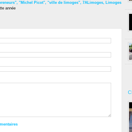
preneurs"
,
"Michel Picot"
,
"ville de limoges"
,
7ALimoges
,
Limoges
tte année
C
mmentaires