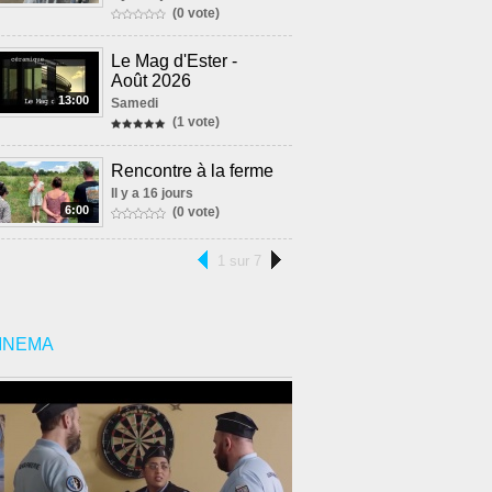
(0 vote)
Le Mag d'Ester -
Août 2026
13:00
Samedi
(1 vote)
Rencontre à la ferme
Il y a 16 jours
6:00
(0 vote)
1 sur 7
INEMA