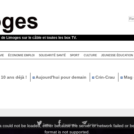
e de Limoges sur le câble et toutes les box TV.
VIE
ÉCONOMIE EMPLOI
SOLIDARITÉ SANTÉ
SPORT
CULTURE
JEUNESSE ÉDUCATION
10 ans déjà !
Aujourd'hui pour demain
Crin-Crau
Mag 