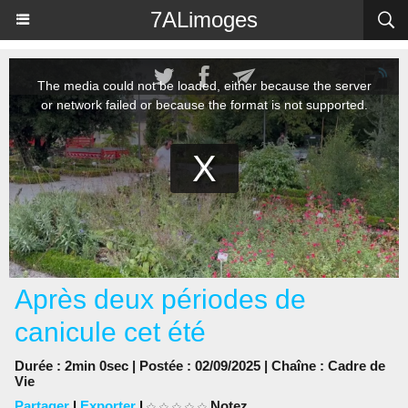
Panneau de gestion des cookies
7ALimoges
Après deux périodes de
canicule cet été
Durée : 2min 0sec | Postée : 02/09/2025 | Chaîne :
Cadre de
Vie
Partager
|
Exporter
|
Notez