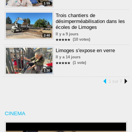
1:55
Trois chantiers de
désimperméabilisation dans les
écoles de Limoges
Il y a 9 jours
2:40
(10 votes)
Limoges s'expose en verre
Il y a 14 jours
(1 vote)
1:30
1 sur 7
CINEMA