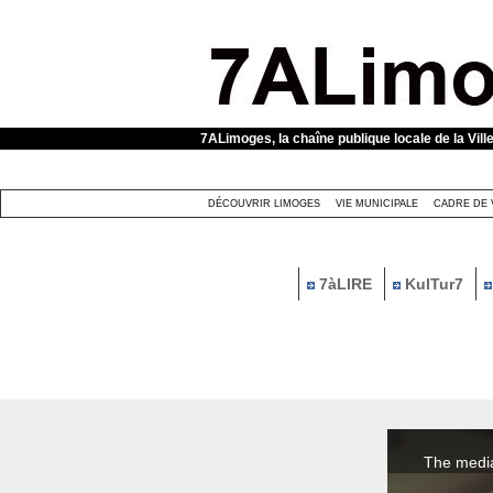
Panneau de gestion des cookies
7ALimoges, la chaîne publique locale de la Vill
DÉCOUVRIR LIMOGES
VIE MUNICIPALE
CADRE DE 
7àLIRE
KulTur7