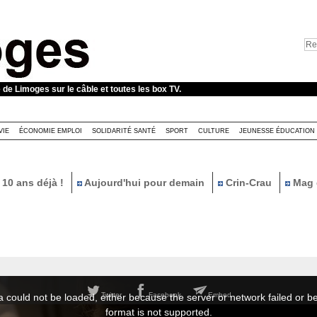
e de Limoges sur le câble et toutes les box TV.
VIE
ÉCONOMIE EMPLOI
SOLIDARITÉ SANTÉ
SPORT
CULTURE
JEUNESSE ÉDUCATION
10 ans déjà !
Aujourd'hui pour demain
Crin-Crau
Mag 