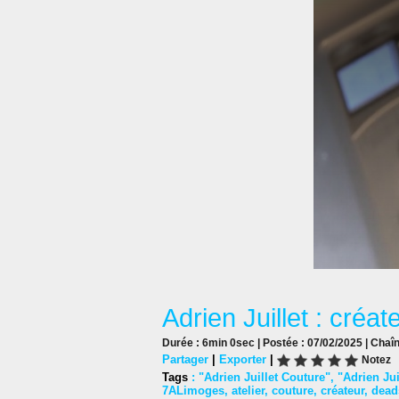
Adrien Juillet : créa
Durée : 6min 0sec | Postée : 07/02/2025 | Chaî
Partager
|
Exporter
|
Notez
Tags
:
"Adrien Juillet Couture"
,
"Adrien Jui
7ALimoges
,
atelier
,
couture
,
créateur
,
dead