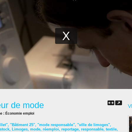
teur de mode
V
ne :
Économie emploi
llet"
,
"Bâtiment 25"
,
"mode responsable"
,
"ville de limoges"
,
stock
,
Limoges
,
mode
,
réemploi
,
reportage
,
responsable
,
textile
,