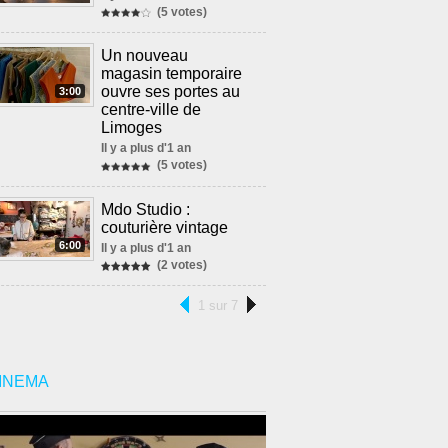
(5 votes)
Un nouveau
magasin temporaire
ouvre ses portes au
3:00
centre-ville de
Limoges
Il y a plus d'1 an
(5 votes)
Mdo Studio :
couturière vintage
6:00
Il y a plus d'1 an
(2 votes)
1 sur 7
INEMA