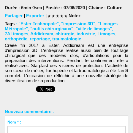
Durée : 6min 0sec | Postée : 07/06/2020 | Chaîne :
Culture
Partager
|
Exporter
|
Notez
Tags
:
"Ester Technopole"
,
"impression 3D"
,
"Limoges
Métropole"
,
"outils chirurgicaux"
,
"ville de limoges"
,
7ALimoges
,
Addidream
,
chirurgie
,
industrie
,
Limoges
,
orthopédie
,
reportage
,
traumatologie
Créée fin 2017 à Ester, Addidream est une entreprise
d'impression 3D. L'entreprise réalise aussi bien de l'outillage
chirurgical que des modèles d'os, d'articulations pour la
préparation des interventions. Pendant le confinement elle a
réalisé avec Starplast des visières de protection. L'activité de
son cœur de métier, l'orthopédie et la traumatologie a été l'arrêt
complet. L'occasion de réfléchir à une nouvelle stratégie de
diversification de sa production.
Nouveau commentaire :
Nom * :