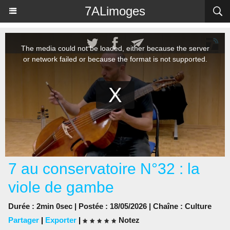
Panneau de gestion des cookies
7ALimoges
7 au conservatoire N°32 : la
viole de gambe
Durée : 2min 0sec | Postée : 18/05/2026 | Chaîne :
Culture
Partager
|
Exporter
|
Notez