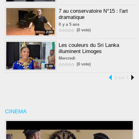
7 au conservatoire N°15 : l'art
dramatique
Il y a 5 ans
(0 vote)
2:00
Les couleurs du Sri Lanka
illuminent Limoges
Mercredi
(0 vote)
3:00
1 sur 7
CINEMA