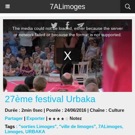
Panneau de gestion des cookies
7ALimoges
27ème festival Urbaka
Durée : 2min 0sec | Postée : 24/06/2016 | Chaîne :
Culture
Partager
|
Exporter
|
Notez
Tags
:
"sorties Limoges"
,
"ville de limoges"
,
7ALimoges
,
Limoges
,
URBAKA